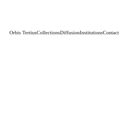
Éditions Orbis Tertius
Orbis Tertius
Collections
Diffusion
Institutions
Contact
Siguiendo el hilo
Estudios sobre el cuento 
español actual
Année de publication : 
2015
 Monographie
Collection :
 Universitas
Disciplines / Champ scientifique :
 x