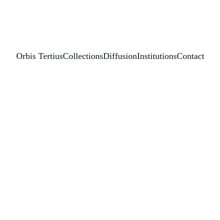
Éditions Orbis Tertius
Orbis Tertius
Collections
Diffusion
Institutions
Contact
(Re)pensar sociedades más 
inclusivas: nuevas ciudadanías y 
diversidades en América Latina y el 
Caribe / (Re)penser des sociétés plus 
inclusives : nouvelles citoyennetés et 
diversités en Amérique latine et dans les 
Caraïbes