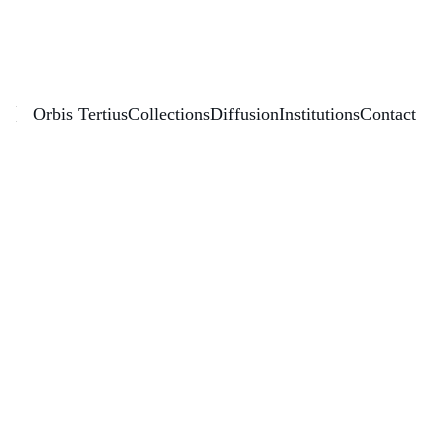
Éditions Orbis Tertius
Orbis Tertius
Collections
Diffusion
Institutions
Contact
Réceptions réciproques de la 
littérature française en Colombie et la 
littérature colombienne en France
—
Année de publication : 
2019
 Ouvrage collectif
Collection :
 CEHA
Disciplines / Champ scientifique :
 x