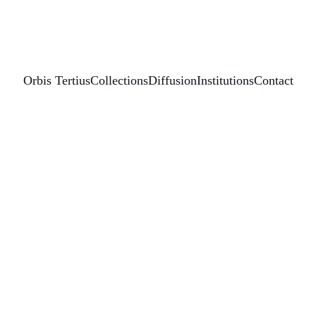
Orbis Tertius
Collections
Diffusion
Institutions
Contact
Métamorphoses 
Corps, arts visuels, littérature. La traversée des genres
Année de publication : 
2019
 Ouvrage collectif
Collection :
Universitas - Études comparées
Disciplines / Champ scientifique :
 x