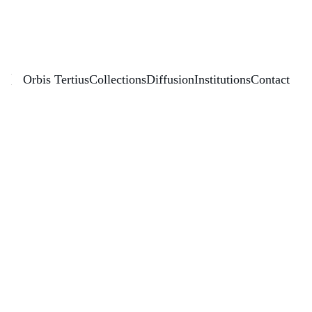
Éditions Orbis Tertius
Orbis Tertius
Collections
Diffusion
Institutions
Contact
La bataille pour le récit
Narrations et usages du 
passé autour de la violence de 
l’ETA
Année de publication : 
2026
 Ouvrage collectif
Collection :
Universitas - Sociedad 