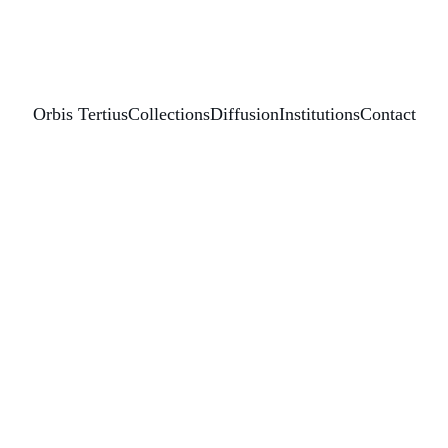
Orbis Tertius
Collections
Diffusion
Institutions
Contact
Images et récits de l'exil et des exodes en Amérique latine au X
—
Année de publication : 
2022
 Ouvrage collectif
Collection :
 Universitas - América
Disciplines / Champ scientifique :
 Analyse du discours
Amérique latine
Espagnol et Français