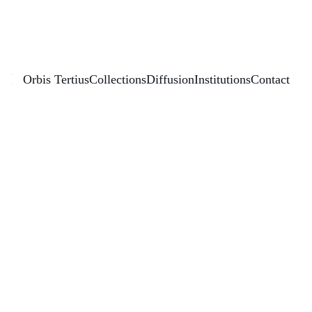
Éditions Orbis Tertius
Orbis Tertius
Collections
Diffusion
Institutions
Contact
Humedales, marismas y 
ríos en el siglo XV
Casos de estudios 
andaluces
Année de publication : 
2025
Monographie