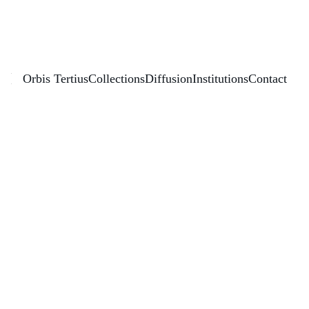
Éditions Orbis Tertius
Orbis Tertius
Collections
Diffusion
Institutions
Contact
Histoires de vie : Les 
Espagnols en France (XXè et XXIè 
siècles)
—
Année de publication : 
2025
 Ouvrage collectif
Collection :
Universitas - Langage 