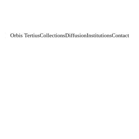
Éditions Orbis Tertius
Orbis Tertius
Collections
Diffusion
Institutions
Contact
Anachronisme(s) dans les 
mondes hispaniques et lusophones
—
Année de publication : 
2021
 Ouvrage collectif
Collection :
Universitas - Études 
comparées
Disciplines / Champ scientifique :
 x