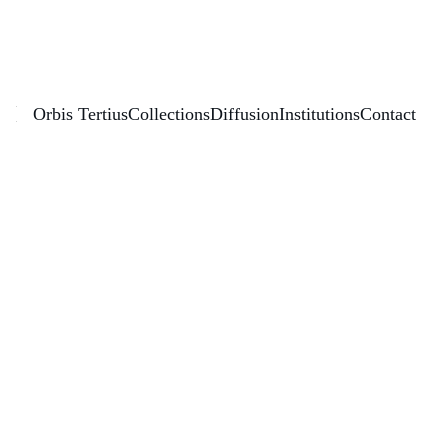
Éditions Orbis Tertius
Orbis Tertius
Collections
Diffusion
Institutions
Contact
Espagne 
Contemp
oraine, 
Arts, 
Politique 
& Société